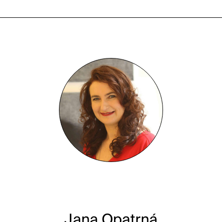
FOX Mag
FOX Eventy
FOX Klub Přátel
FOX People
KONTAKT
Jana Opatrná