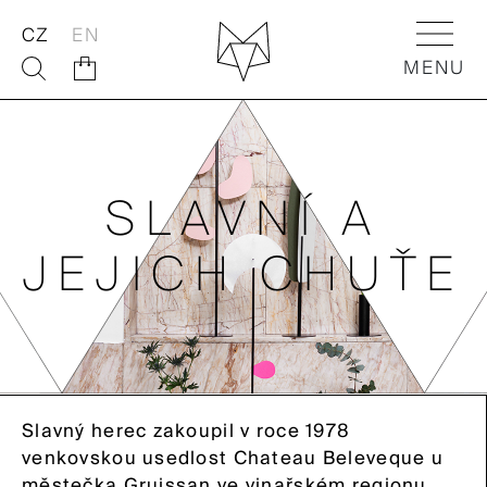
CZ
EN
MENU
O NÁS
FOX SHOP
SLAVNÍ A
FOX AKTIVITY
JEJICH CHUŤE
FOX Flowers
FOX Dětem
FOX Souvenirs
Slavný herec zakoupil v roce 1978
FOX Home
venkovskou usedlost Chateau Beleveque u
městečka Gruissan ve vinařském regionu