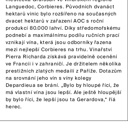
FOX Mag
Languedoc, Corbieres. Původních dvanáct
FOX Eventy
hektarů vinic bylo rozšířeno na současných
dvacet hektarů v zařazení AOC s roční
FOX Klub Přátel
produkcí 80.000 lahví. Díky středomořskému
podnebí a maximálnímu podílu ručních prací
FOX People
vznikají vína, která jsou odborníky řazena
mezi nejlepší Corbieres na trhu. Vinařství
KONTAKT
Pierra Richarda získává pravidelně ocenění
ve Francii i v zahraničí. Je držitelem několika
prestižních zlatých medailí z Paříže. Dotazům
na srovnání jeho vín s víny kolegy
Depardieua se brání. „Bylo by hloupé říci, že
má vlastní vína jsou lepší. Ale ještě hloupější
by bylo říci, že lepší jsou ta Gerardova,“ říá
herec.
Řady mezinárodních celebrit investujících do
Úspěšnou filmovou celebritou se zálibou
Také herečka Cameron Diaz si pořídila
vína nedávno rozšířili také Angelina Jolie a
v gastronomii je i herec, režisér a producent
restauraci, a sice s názvem South Beach