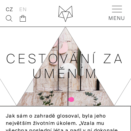
CZ
EN
MENU
O NÁS
FOX SHOP
CESTOVÁNÍ ZA
FOX AKTIVITY
UMĚNÍM
FOX Flowers
FOX Dětem
FOX Souvenirs
Jak sám o zahradě glosoval, byla jeho
FOX Home
největším životním úkolem. „Vzala mu
všechna poslední léta a padl v ní dokonale