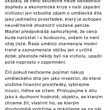
ukázaly, že cenu skutečně nelze odhadnout
dopředu a ekonomická krize v naší západní
civilizaci jen vzbudila zájem o umělecká díla
jako jedinečný prostředek, který je schopen
neuvěřitelně zhodnotit vložené peníze.
Majitel předpokládá samozřejmě, že cena
bude narůstat i v budoucnu, ovšem to není
vždy jisté. Řada umělců znamenala modní
trend a zaznamenala oblibu jen v určité
době, přestože někdy byli na vrcholu, upadli
poté naprosto v zapomnění.
Čili pokud nechceme pojímat nákup
uměleckého díla jen jako investici, do které
uložíme finanční prostředky, vybírejme
intuicí, řiďme se citem. Přistupujme k dílu
jako k duchovní hodnotě, objektu, se kterým
chceme žít, vlastnit ho, se kterým
dlouhodobě vydržíme a dokážeme se na něj