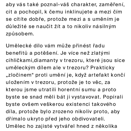
aby vás také poznal-váš charakter, zaměření,
cit a pochopil, k čemu inklinujete a mezi čím
se cítíte dobře, protože mezi a s uměním je
důležité se naučit žít a to nikoliv násilným
způsobem.
Umělecké dílo vám může přinést řadu
benefitů a potěšení. Je více než zlatými
cihličkami,diamanty v trezoru, které jsou sice
uměleckým dílem ale v trezoru? Prakticky
„zločinem“ proti umění je, když artefakt končí
uložením v trezoru, protože je to věc, za
kterou jsme utratili horentní sumu a proto
byste se snad měli bát ji vystavovat. Popírali
byste ovšem veškerou existenci takového
díla, protože bylo zrozeno nikoliv proto, aby
dřímalo ukryto před jeho obdivovateli.
Umělec ho zajisté vytvářel hned z několika