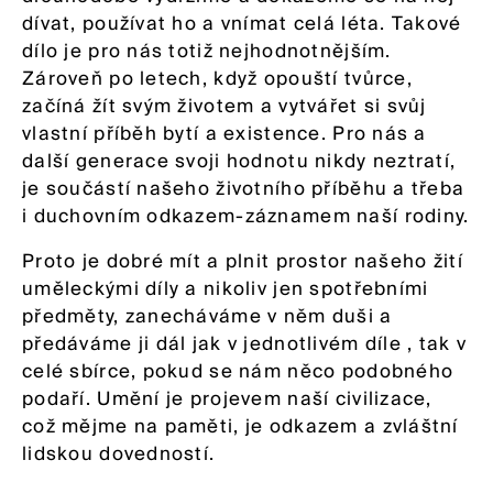
dívat, používat ho a vnímat celá léta. Takové
dílo je pro nás totiž nejhodnotnějším.
Zároveň po letech, když opouští tvůrce,
začíná žít svým životem a vytvářet si svůj
vlastní příběh bytí a existence. Pro nás a
další generace svoji hodnotu nikdy neztratí,
je součástí našeho životního příběhu a třeba
i duchovním odkazem-záznamem naší rodiny.
Proto je dobré mít a plnit prostor našeho žití
uměleckými díly a nikoliv jen spotřebními
předměty, zanecháváme v něm duši a
předáváme ji dál jak v jednotlivém díle , tak v
celé sbírce, pokud se nám něco podobného
podaří. Umění je projevem naší civilizace,
což mějme na paměti, je odkazem a zvláštní
lidskou dovedností.