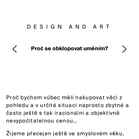
FOX Souvenirs
FOX Home
DESIGN AND ART
FOX Mag
Proč se obklopovat uměním?
FOX Events
FOX Friend Club
FOX People
CONTACT
Proč bychom vůbec měli nakupovat věci z
pohledu a v určité situaci naprosto zbytné a
často ještě s tak iracionální a objektivně
nevypočitatelnou cenou…
Žijeme přecejen ještě ve smyslovém věku,