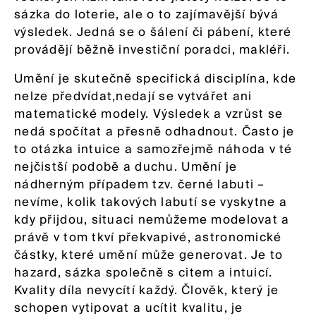
sázka do loterie, ale o to zajímavější bývá
výsledek. Jedná se o šálení či pábení, které
provádějí běžně investiční poradci, makléři.
Umění je skutečně specifická disciplína, kde
nelze předvídat,nedají se vytvářet ani
matematické modely. Výsledek a vzrůst se
nedá spočítat a přesně odhadnout. Často je
to otázka intuice a samozřejmě náhoda v té
nejčistší podobě a duchu. Umění je
nádherným případem tzv. černé labuti –
nevíme, kolik takových labutí se vyskytne a
kdy přijdou, situaci nemůžeme modelovat a
právě v tom tkví překvapivé, astronomické
částky, které umění může generovat. Je to
hazard, sázka společně s citem a intuicí.
Kvality díla nevycítí každý. Člověk, který je
schopen vytipovat a ucítit kvalitu, je