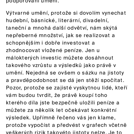
podporování umění.
Výtvarné umění, protože si dovolím vynechat
hudební, básnické, literární, divadelní,
taneční a mnohá další odvětví, nám skýtá
nepřeberné množství, jak se realizovat a
schopnějším i dobře investovat a
zhodnocovat vložené peníze. Jen u
málokterých investic můžete dosáhnout
takového vzrůstu a výsledků jako právě v
umění. Nejedná se ovšem o sázku na jistoty
a pravděpodobnost se dá jen stěží spočítat.
Pozor, protože se zajisté vyskytnou lidé, kteří
vám budou tvrdit, že právě koupí toho
kterého díla jste bezpečně uložili peníze a
můžete za několik let očekávat konkrétní
výsledek. Upřímně řečeno vás jen klame,
protože vypočíst a předvést v grafech včetně
veškerých rizik takovéto jistoty nelze. Je to