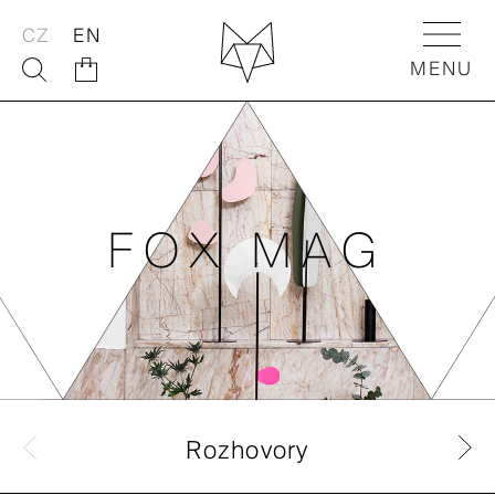
CZ
EN
MENU
ABOUT
FOX SHOP
FOX MAG
FOX ACTIVITIES
FOX Flowers
Rozhovory
FOX Kids