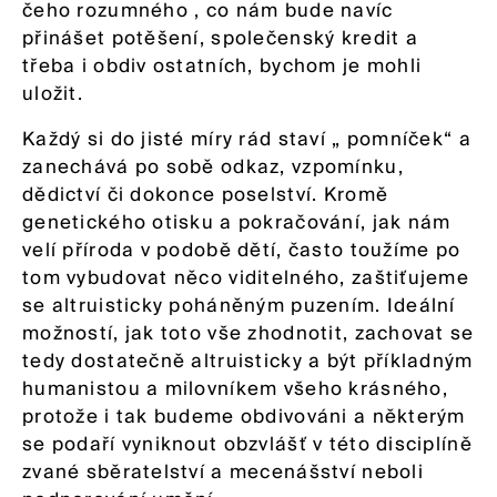
čeho rozumného , co nám bude navíc
přinášet potěšení, společenský kredit a
třeba i obdiv ostatních, bychom je mohli
uložit.
Každý si do jisté míry rád staví „ pomníček“ a
zanechává po sobě odkaz, vzpomínku,
dědictví či dokonce poselství. Kromě
genetického otisku a pokračování, jak nám
velí příroda v podobě dětí, často toužíme po
tom vybudovat něco viditelného, zaštiťujeme
se altruisticky poháněným puzením. Ideální
možností, jak toto vše zhodnotit, zachovat se
tedy dostatečně altruisticky a být příkladným
humanistou a milovníkem všeho krásného,
protože i tak budeme obdivováni a některým
se podaří vyniknout obzvlášť v této disciplíně
zvané sběratelství a mecenášství neboli