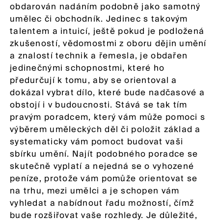
obdarován nadáním podobně jako samotný
umělec či obchodník. Jedinec s takovým
talentem a intuicí, ještě pokud je podložená
zkušeností, vědomostmi z oboru dějin umění
a znalostí technik a řemesla, je obdařen
jedinečnými schopnostmi, které ho
předurčují k tomu, aby se orientoval a
dokázal vybrat dílo, které bude nadčasové a
obstojí i v budoucnosti. Stává se tak tím
pravým poradcem, který vám může pomoci s
výběrem uměleckých děl či položit základ a
systematicky vám pomoct budovat vaši
sbírku umění. Najít podobného poradce se
skutečně vyplatí a nejedná se o vyhozené
peníze, protože vám pomůže orientovat se
na trhu, mezi umělci a je schopen vám
vyhledat a nabídnout řadu možností, čímž
bude rozšiřovat vaše rozhledy. Je důležité,