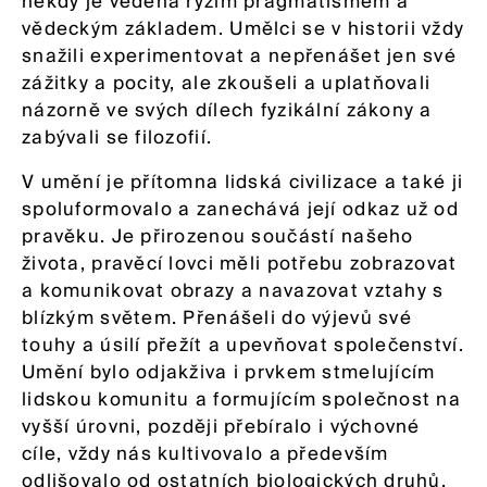
někdy je vedena ryzím pragmatismem a
vědeckým základem. Umělci se v historii vždy
snažili experimentovat a nepřenášet jen své
zážitky a pocity, ale zkoušeli a uplatňovali
názorně ve svých dílech fyzikální zákony a
zabývali se filozofií.
V umění je přítomna lidská civilizace a také ji
spoluformovalo a zanechává její odkaz už od
pravěku. Je přirozenou součástí našeho
života, pravěcí lovci měli potřebu zobrazovat
a komunikovat obrazy a navazovat vztahy s
blízkým světem. Přenášeli do výjevů své
touhy a úsilí přežít a upevňovat společenství.
Umění bylo odjakživa i prvkem stmelujícím
lidskou komunitu a formujícím společnost na
vyšší úrovni, později přebíralo i výchovné
cíle, vždy nás kultivovalo a především
odlišovalo od ostatních biologických druhů.