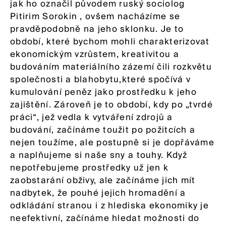
jak ho označil původem ruský sociolog
Pitirim Sorokin , ovšem nacházíme se
pravděpodobně na jeho sklonku. Je to
období, které bychom mohli charakterizovat
ekonomickým vzrůstem, kreativitou a
budováním materiálního zázemí čili rozkvětu
společnosti a blahobytu,které spočívá v
kumulování peněz jako prostředku k jeho
zajištění. Zároveň je to období, kdy po „tvrdé
práci“, jež vedla k vytváření zdrojů a
budování, začínáme toužit po požitcích a
nejen toužíme, ale postupně si je dopřáváme
a naplňujeme si naše sny a touhy. Když
nepotřebujeme prostředky už jen k
zaobstarání obživy, ale začínáme jich mít
nadbytek, že pouhé jejich hromadění a
odkládání stranou i z hlediska ekonomiky je
neefektivní, začínáme hledat možnosti do