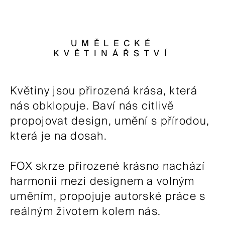
FOX Souvenirs
FOX Home
UMĚLECKÉ
KVĚTINÁŘSTVÍ
FOX Mag
FOX Events
Květiny jsou přirozená krása, která
FOX Friend Club
nás obklopuje. Baví nás citlivě
propojovat design, umění s přírodou,
FOX People
která je na dosah.
CONTACT
FOX skrze přirozené krásno nachází
harmonii mezi designem a volným
uměním, propojuje autorské práce s
reálným životem kolem nás.