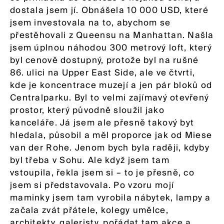
dostala jsem jí. Obnášela 10 000 USD, které
jsem investovala na to, abychom se
přestěhovali z Queensu na Manhattan. Našla
jsem úplnou náhodou 300 metrový loft, který
byl cenově dostupný, protože byl na rušné
86. ulici na Upper East Side, ale ve čtvrti,
kde je koncentrace muzejí a jen pár bloků od
Centralparku. Byl to velmi zajímavý otevřený
prostor, který původně sloužil jako
kanceláře. Já jsem ale přesně takový byt
hledala, působil a měl proporce jak od Miese
van der Rohe. Jenom bych byla raději, kdyby
byl třeba v Sohu. Ale když jsem tam
vstoupila, řekla jsem si – to je přesně, co
jsem si představovala. Po vzoru mojí
maminky jsem tam vyrobila nábytek, lampy a
začala zvát přátele, kolegy umělce,
architekty, galeristy, pořádat tam akce a