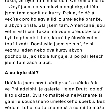
řekla, že bych tam měla učit. Ohromilo mě to
- vždyť jsem sotva mluvila anglicky, chtěla
jsem tam chodit na kurzy. Řekla, že dělá
večírek pro kolegy a lidi z umělecké branže,
a abych přišla. Šla jsem tam, Američané jsou
velmi vstřícní, takže mě všem představila a
byli to přesně ti lidé, které by člověk velmi
toužil znát. Domluvila jsem se s ní, že si
vezmu jeden nebo dva kurzy abych
pochopila, jak škola funguje, a po pár letech
jsem tam začala učit.
A co bylo dál?
Udělala jsem první sérii prací a někdo řekl –
ve Philadelphii je galerie Helen Drutt, dojeď
jí to ukázat. Byla to majitelka nejvýznamější
galerie současného uměleckého šperku. Bez
vědomí toho, co to znamená a co mi to může