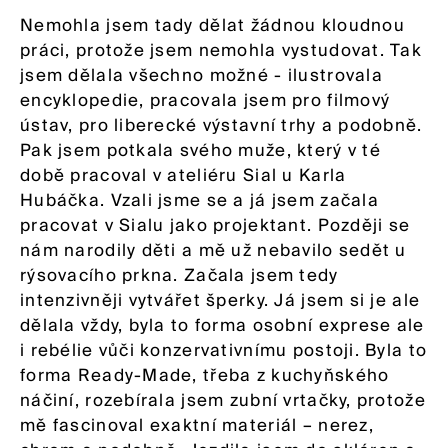
Nemohla jsem tady dělat žádnou kloudnou
práci, protože jsem nemohla vystudovat. Tak
jsem dělala všechno možné - ilustrovala
encyklopedie, pracovala jsem pro filmový
ústav, pro liberecké výstavní trhy a podobně.
Pak jsem potkala svého muže, který v té
době pracoval v ateliéru Sial u Karla
Hubáčka. Vzali jsme se a já jsem začala
pracovat v Sialu jako projektant. Později se
nám narodily děti a mě už nebavilo sedět u
rýsovacího prkna. Začala jsem tedy
intenzivněji vytvářet šperky. Já jsem si je ale
dělala vždy, byla to forma osobní exprese ale
i rebélie vůči konzervativnímu postoji. Byla to
forma Ready-Made, třeba z kuchyňského
náčiní, rozebírala jsem zubní vrtačky, protože
mě fascinoval exaktní materiál – nerez,