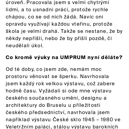
úroveň. Pracovala jsem s velmi chytrými
lidmi, a to usnadni práci, protože rychle
chápou, co se od nich žádá. Navíc oni
opravdu využívají každou vteřinu, protože
škola je velmi drahá. Takže se nestane, že by
někdy nepřišli, nebo že by přišli pozdě, či
neudělali úkol.
Co kromě výuky na UMPRUM nyní děláte?
Od té doby, co jsem zde, nemám moc
prostoru věnovat se šperku. Navrhovala
jsem každý rok velkou výstavu, což zabere
hodně času. Vyžádali si ode mne výstavu
českého současného umění, designu a
architektury do Bruselu u příležitosti
českého předsednictví, navrhovala jsem
například výstavu České sklo 1945 – 1980 ve
Veletržním paláci, stálou výstavu barokních