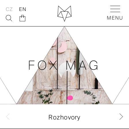
CZ
EN
MENU
ABOUT
FOX SHOP
FOX MAG
FOX ACTIVITIES
FOX Flowers
Rozhovory
FOX Kids