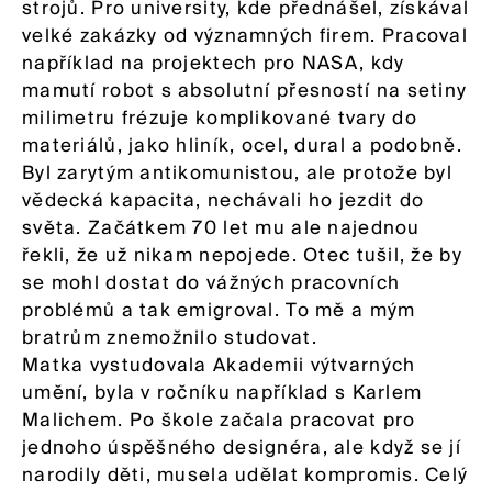
strojů. Pro university, kde přednášel, získával
velké zakázky od významných firem. Pracoval
například na projektech pro NASA, kdy
mamutí robot s absolutní přesností na setiny
milimetru frézuje komplikované tvary do
materiálů, jako hliník, ocel, dural a podobně.
Byl zarytým antikomunistou, ale protože byl
vědecká kapacita, nechávali ho jezdit do
světa. Začátkem 70 let mu ale najednou
řekli, že už nikam nepojede. Otec tušil, že by
se mohl dostat do vážných pracovních
problémů a tak emigroval. To mě a mým
bratrům znemožnilo studovat.
Matka vystudovala Akademii výtvarných
umění, byla v ročníku například s Karlem
Malichem. Po škole začala pracovat pro
jednoho úspěšného designéra, ale když se jí
narodily děti, musela udělat kompromis. Celý