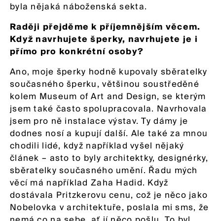
byla nějaká náboženská sekta.
Raději přejděme k příjemnějším věcem.
Když navrhujete šperky, navrhujete je i
přímo pro konkrétní osoby?
Ano, moje šperky hodně kupovaly sběratelky
současného šperku, většinou soustředěné
kolem Museum of Art and Design, se kterým
jsem také často spolupracovala. Navrhovala
jsem pro ně instalace výstav. Ty dámy je
dodnes nosí a kupují další. Ale také za mnou
chodili lidé, když například vyšel nějaký
článek – asto to byly architektky, designérky,
sběratelky současného umění. Řadu mých
věcí má například Zaha Hadid. Když
dostávala Pritzkerovu cenu, což je něco jako
Nobelovka v architektuře, poslala mi sms, že
nemá co na sebe, ať jí něco pošlu. To byl