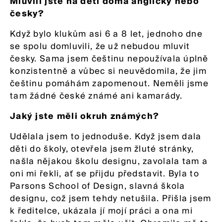
Mluvili jste na děti doma anglicky nebo
česky?
Když bylo klukům asi 6 a 8 let, jednoho dne
se spolu domluvili, že už nebudou mluvit
česky. Sama jsem češtinu nepoužívala úplně
konzistentně a vůbec si neuvědomila, že jim
češtinu pomáhám zapomenout. Neměli jsme
tam žádné české známé ani kamarády.
Jaký jste měli okruh známých?
Udělala jsem to jednoduše. Když jsem dala
děti do školy, otevřela jsem žluté stránky,
našla nějakou školu designu, zavolala tam a
oni mi řekli, ať se přijdu představit. Byla to
Parsons School of Design, slavná škola
designu, což jsem tehdy netušila. Přišla jsem
k ředitelce, ukázala jí mojí práci a ona mi