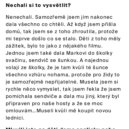
Nechali si to vysvětlit?
Nenechali. Samozřemě jsem jim nakonec
dala všechno co chtěli. Až když jsem přišla
domů, tak jsem se z toho zhroutila, protože
mi teprve došlo co se stalo. Děti z toho měly
zážitek, bylo to jako z nějakého filmu.
Jednou jsem také dala Markovi do školky
svačinu, sendvič se šunkou. A najednou
volají ze školky, že je tam kvůli té šunce
všechno vzhůru nohama, protože pro židy to
je samozřejmě nepřijatelné. Musela jsem si
rychle něco vymyslet, tak jsem řekla že jsem
pomíchala sendviče a dala mu jiný, který byl
připraven pro naše hosty a že se moc
omlouvám…Museli kvůli mě koupit novou
lednici.