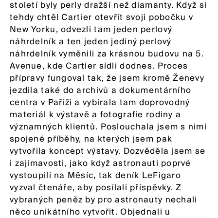
století byly perly dražší než diamanty. Když si
tehdy chtěl Cartier otevřít svoji pobočku v
New Yorku, odvezli tam jeden perlový
náhrdelník a ten jeden jediný perlový
náhrdelník vyměnili za krásnou budovu na 5.
Avenue, kde Cartier sídli dodnes. Proces
přípravy fungoval tak, že jsem kromě Ženevy
jezdila také do archivů a dokumentárního
centra v Paříži a vybírala tam doprovodný
materiál k výstavě a fotografie rodiny a
významných klientů. Poslouchala jsem s nimi
spojené příběhy, na kterých jsem pak
vytvořila koncept výstavy. Dozvěděla jsem se
i zajímavosti, jako když astronauti poprvé
vystoupili na Měsíc, tak deník LeFigaro
vyzval čtenáře, aby posílali příspěvky. Z
vybraných peněz by pro astronauty nechali
něco unikátního vytvořit. Objednali u