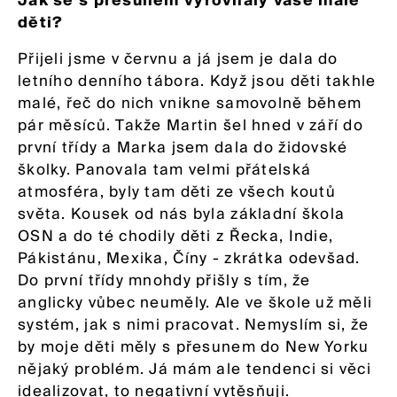
děti?
Přijeli jsme v červnu a já jsem je dala do
letního denního tábora. Když jsou děti takhle
malé, řeč do nich vnikne samovolně během
pár měsíců. Takže Martin šel hned v září do
první třídy a Marka jsem dala do židovské
školky. Panovala tam velmi přátelská
atmosféra, byly tam děti ze všech koutů
světa. Kousek od nás byla základní škola
OSN a do té chodily děti z Řecka, Indie,
Pákistánu, Mexika, Číny - zkrátka odevšad.
Do první třídy mnohdy přišly s tím, že
anglicky vůbec neuměly. Ale ve škole už měli
systém, jak s nimi pracovat. Nemyslím si, že
by moje děti měly s přesunem do New Yorku
nějaký problém. Já mám ale tendenci si věci
idealizovat, to negativní vytěsňuji.