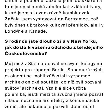
chrom a podobně. Jezdila jsem do skláren a
tam jsem si nechávala foukat zvláštní tvary,
které jsem s kovem různě kombinovala.
Začala jsem vystavovat na Bertramce, což
byly dnes už takové kultovní přehlídky, ale i v
Londýně a Kanadě.
S rodinou jste dlouho žila v New Yorku,
jak došlo k vašemu odchodu z tehdejšího
Československa?
Můj muž v Sialu pracoval se svymi kolegy na
projektu pro západní Berlín. Shodou různých
okolností se mohli zúčastnit významné
architektonické soutěže, do níž byli pozváni
světoví architekti. Vznikla sice určitá
polemika, jestli mezi ta zvučná jména pozvat
mladé, neznámé architekty z komunistické
země, ale nakonec je pozvali. John odjel