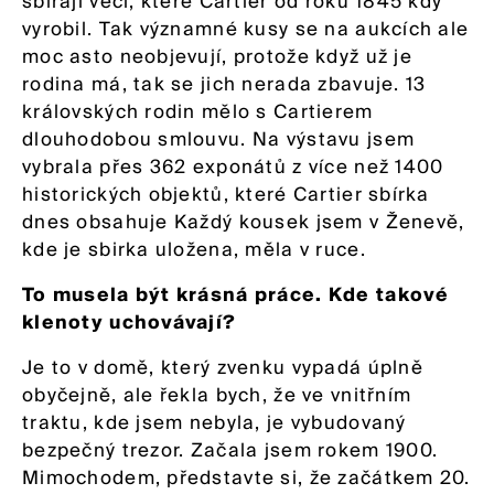
sbírají věci, které Cartier od roku 1845 kdy
vyrobil. Tak významné kusy se na aukcích ale
moc asto neobjevují, protože když už je
rodina má, tak se jich nerada zbavuje. 13
královských rodin mělo s Cartierem
dlouhodobou smlouvu. Na výstavu jsem
vybrala přes 362 exponátů z více než 1400
historických objektů, které Cartier sbírka
dnes obsahuje Každý kousek jsem v Ženevě,
kde je sbirka uložena, měla v ruce.
To musela být krásná práce. Kde takové
klenoty uchovávají?
Je to v domě, který zvenku vypadá úplně
obyčejně, ale řekla bych, že ve vnitřním
traktu, kde jsem nebyla, je vybudovaný
bezpečný trezor. Začala jsem rokem 1900.
Mimochodem, představte si, že začátkem 20.