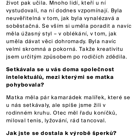
život pak učila. Mnoho lidí, kteří u ní
vystudovali, na ní dodnes vzpomínají. Byla
neuvěřitelná v tom, jak byla vynalézavá a
soběstačná. Se vším si uměla poradit a navíc
měla úžasný styl – v oblékání, v tom, jak
uměla dávat věci dohromady. Byla navíc
velmi skromná a pokorná. Takže kreativitu
jsem určitým způsobem po rodičích zdědila.
Setkávala se u vás doma společnost
intelektuálů, mezi kterými se matka
pohybovala?
Matka měla pár kamarádek malířek, které se
u nás setkávaly, ale spíše jsme žili v
rodinném kruhu. Otec měl řadu koníčků,
miloval tenis, lyžování, rád tancoval.
Jak jste se dostala k výrobě šperků?