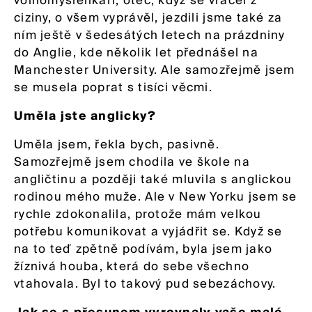
ciziny, o všem vyprávěl, jezdili jsme také za
ním ještě v šedesátých letech na prázdniny
do Anglie, kde několik let přednášel na
Manchester University. Ale samozřejmě jsem
se musela poprat s tisíci věcmi.
Uměla jste anglicky?
Uměla jsem, řekla bych, pasivně.
Samozřejmě jsem chodila ve škole na
angličtinu a později také mluvila s anglickou
rodinou mého muže. Ale v New Yorku jsem se
rychle zdokonalila, protože mám velkou
potřebu komunikovat a vyjádřit se. Když se
na to teď zpětně podívám, byla jsem jako
žíznivá houba, která do sebe všechno
vtahovala. Byl to takový pud sebezáchovy.
Jak se s přesunem vyrovnaly vaše malé