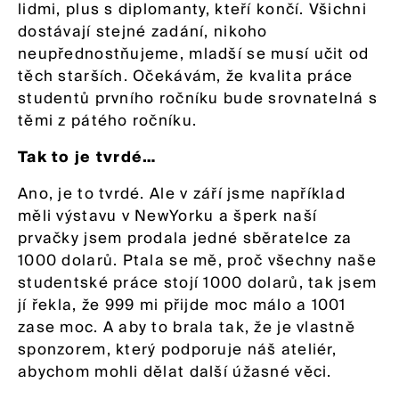
lidmi, plus s diplomanty, kteří končí. Všichni
dostávají stejné zadání, nikoho
neupřednostňujeme, mladší se musí učit od
těch starších. Očekávám, že kvalita práce
studentů prvního ročníku bude srovnatelná s
těmi z pátého ročníku.
Tak to je tvrdé…
Ano, je to tvrdé. Ale v září jsme například
měli výstavu v NewYorku a šperk naší
prvačky jsem prodala jedné sběratelce za
1000 dolarů. Ptala se mě, proč všechny naše
studentské práce stojí 1000 dolarů, tak jsem
jí řekla, že 999 mi přijde moc málo a 1001
zase moc. A aby to brala tak, že je vlastně
sponzorem, který podporuje náš ateliér,
abychom mohli dělat další úžasné věci.