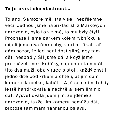
To je praktická vlastnost…
To ano. Samozřejmě, staly se i nepříjemné
věci. Jednou jsme například šli z Markových
narozenin, bylo to v zimě, to mu byly čtyři.
Procházeli jsme parkem kolem rybníčku a
míjeli jsme dva černochy, kteří mi říkali, ať
dám pozor, že led není dost silný, aby tam
děti nespadly. Šli jsme dál a když jsme
procházeli mezi keříčky, najednou tam stáli
tito dva muži, oba v ruce pistoli, každý chytil
jedno dítě pod krkem a chtěli, ať jim dám
kameru, kabelku, kabát... A já se s nimi tehdy
ještě handrkovala a nechtěla jsem jim nic
dát! Vysvětlovala jsem jim, že jdeme z
narozenin, takže jim kameru nemůžu dát,
protože tam mám nahranou oslavu.