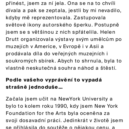
přinést, jsem za ní jela. Ona se na to chvíli
dívala a pak se zeptala, jestli by mi nevadilo,
kdyby mě reprezentovala. Zastupovala
světové ikony autorského šperku. Postupně
jsem se s většinou z nich spřátelila. Helen
Drutt organizovala výstavy svým umělcům po
muzejích v Americe, v Evropě i v Asii a
prodávala díla do veřejných muzejních i
soukromých sbírek. Abych to shrnula, byla to
vlastně neskutečná souhra náhod a štěstí.
Podle vašeho vyprávění to vypadá
strašně jednoduše…
Začala jsem učit na NewYork University a
bylo to kolem roku 1990, kdy jsem New York
Foundation for the Arts byla oceněna za
svoji dosavadní práci. Jedinkrát v životě jsem
se přihlásila do soutěže o nějakou cenu, a