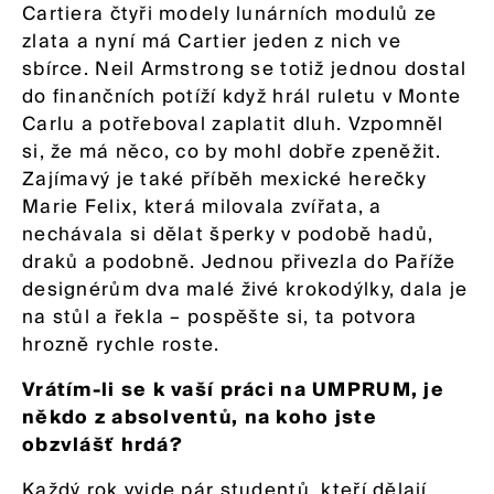
Cartiera čtyři modely lunárních modulů ze
zlata a nyní má Cartier jeden z nich ve
sbírce. Neil Armstrong se totiž jednou dostal
do finančních potíží když hrál ruletu v Monte
Carlu a potřeboval zaplatit dluh. Vzpomněl
si, že má něco, co by mohl dobře zpeněžit.
Zajímavý je také příběh mexické herečky
Marie Felix, která milovala zvířata, a
nechávala si dělat šperky v podobě hadů,
draků a podobně. Jednou přivezla do Paříže
designérům dva malé živé krokodýlky, dala je
na stůl a řekla – pospěšte si, ta potvora
hrozně rychle roste.
Vrátím-li se k vaší práci na UMPRUM, je
někdo z absolventů, na koho jste
obzvlášť hrdá?
Každý rok vyjde pár studentů, kteří dělají