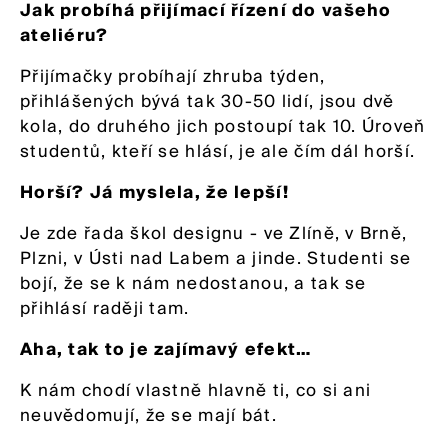
Jak probíhá přijímací řízení do vašeho
ateliéru?
Přijímačky probíhají zhruba týden,
přihlášených bývá tak 30-50 lidí, jsou dvě
kola, do druhého jich postoupí tak 10. Úroveň
studentů, kteří se hlásí, je ale čím dál horší.
Horší? Já myslela, že lepší!
Je zde řada škol designu - ve Zlíně, v Brně,
Plzni, v Ústi nad Labem a jinde. Studenti se
bojí, že se k nám nedostanou, a tak se
přihlásí raději tam.
Aha, tak to je zajímavý efekt…
K nám chodí vlastně hlavně ti, co si ani
neuvědomují, že se mají bát.