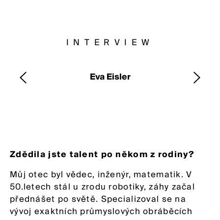
FOX Souvenirs
FOX Home
INTERVIEW
FOX Mag
Eva Eisler
FOX Events
FOX Friend Club
FOX People
CONTACT
Zdědila jste talent po někom z rodiny?
Můj otec byl vědec, inženýr, matematik. V
50.letech stál u zrodu robotiky, záhy začal
přednášet po světě. Specializoval se na
vývoj exaktních průmyslových obráběcích